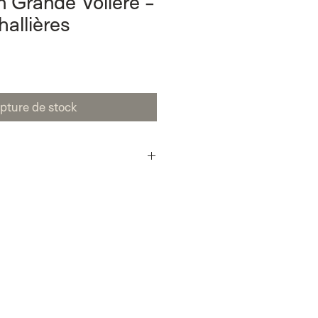
 Grande Volière -
allières
pture de stock