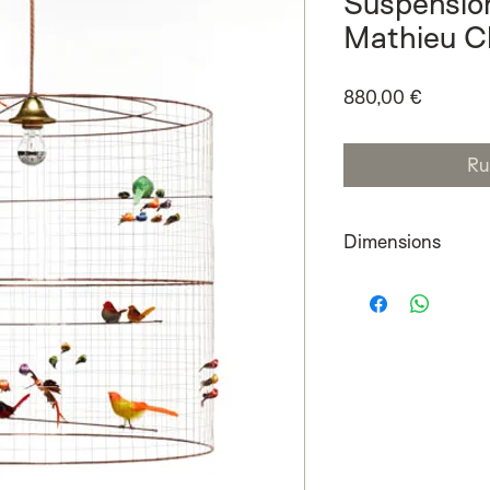
Suspension
Mathieu Ch
Prix
880,00 €
Ru
Dimensions
H 66cm Diam 66cm