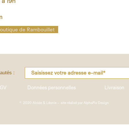
 à 19h
m
 boutique de Rambouillet
autés :
GV
Données personnelles
Livraison
© 2020 Alcide & Léonie - site réalisé par
AlphaPix Design