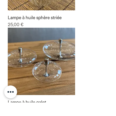
Lampe à huile sphère striée
Prix
25,00 €
Lampe à huile galet
Prix
22,00 €