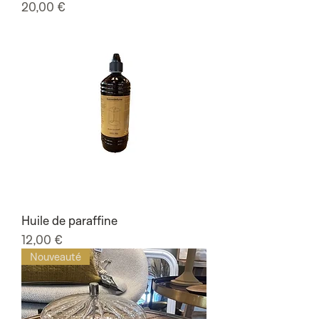
Prix
20,00 €
Huile de paraffine
Prix
12,00 €
Nouveauté