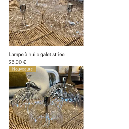
Lampe à huile galet striée
Prix
26,00 €
Nouveauté