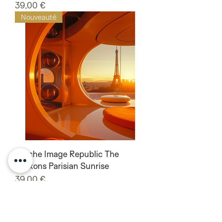
Prix
39,00 €
Nouveauté
Affiche Image Republic The
Vxsxons Parisian Sunrise
Prix
39,00 €