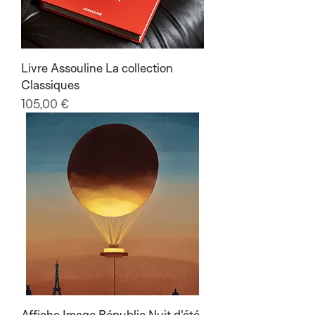
Livre Assouline La collection
Classiques
Prix
105,00 €
Affiche Image Républic Nuit d'été