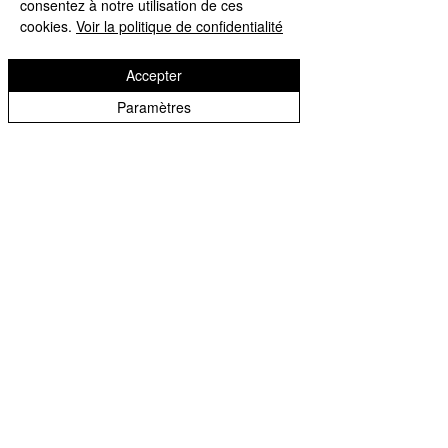
consentez à notre utilisation de ces
cookies.
Voir la politique de confidentialité
Accepter
Paramètres
Livre Assouline La collection
Affiche Image Républi
Classiques
Galerie SQteeve McQ
09
Prix
105,00 €
Prix
49,00 €
Tenez vous informé des nouveautés :