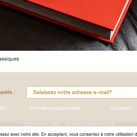
lassiques
Aperçu rapide
autés :
GV
Données personnelles
Livraison
© 2020 Alcide & Léonie - site réalisé par
AlphaPix Design
ez avec notre site. En acceptant, vous consentez à notre utilisation 