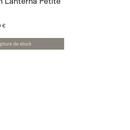
 Lanterna Petite
Prix
0 €
l
promotionnel
pture de stock