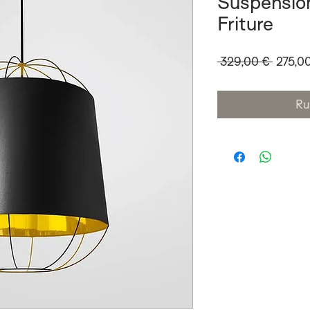
Suspension
Friture
Prix
 329,00 € 
275,0
origina
Ru