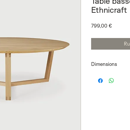
Table bass
Ethnicraft
Prix
799,00 €
Ru
Dimensions
96cmx36cm