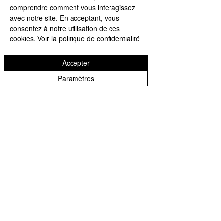
similaires
comprendre comment vous interagissez
avec notre site. En acceptant, vous
consentez à notre utilisation de ces
cookies.
Voir la politique de confidentialité
Accepter
Paramètres
Livre Assouline La collection
Affiche Image Républi
Classiques
Galerie SQteeve McQ
09
Prix
105,00 €
Prix
49,00 €