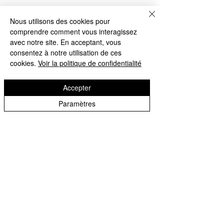
Articles
Nous utilisons des cookies pour
comprendre comment vous interagissez
similaires
avec notre site. En acceptant, vous
consentez à notre utilisation de ces
cookies.
Voir la politique de confidentialité
Accepter
Paramètres
Livre Assouline La collection
Affiche Image Républi
Classiques
Galerie SQteeve McQ
09
Prix
105,00 €