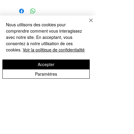
152 CM :
152x45x87cm
202 CM :
Nous utilisons des cookies pour
Articles
202x45x87cm
comprendre comment vous interagissez
similaires
avec notre site. En acceptant, vous
consentez à notre utilisation de ces
cookies.
Voir la politique de confidentialité
Accepter
Paramètres
Livre Assouline La collection
Affiche Image Républi