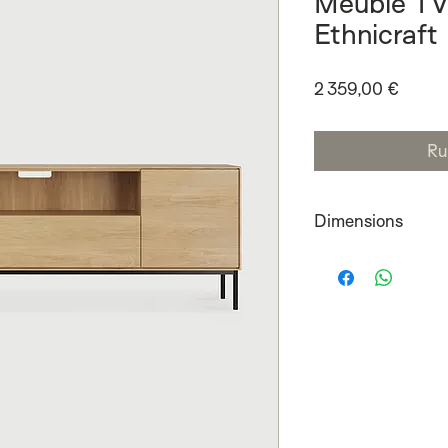
Meuble TV
Ethnicraft
Prix
2 359,00 €
Ru
Dimensions
180x45x61cm