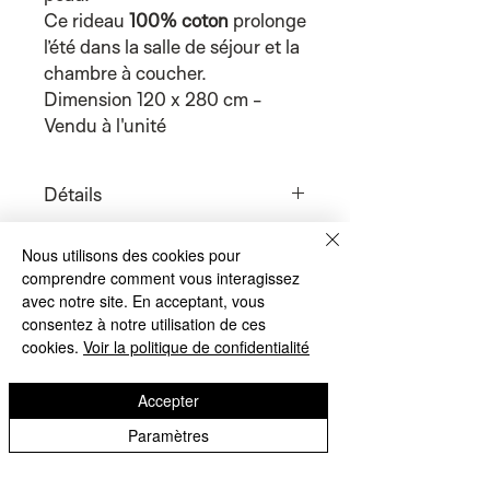
Ce rideau
100% coton
prolonge
l’été dans la salle de séjour et la
chambre à coucher.
Dimension 120 x 280 cm -
Vendu à l'unité
Détails
Lavage jusqu'à 40°.
Nous utilisons des cookies pour
Le repassage n'est pas nécessaire
comprendre comment vous interagissez
après le lavage.
avec notre site. En acceptant, vous
100% coton.
consentez à notre utilisation de ces
Articles
Double voile de coton
cookies.
Voir la politique de confidentialité
Finition franges - 105 g/m² - 120 x
similaires
280 cm - Finition oeillets
Accepter
Paramètres